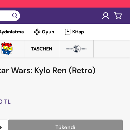
Sepete
git
Aydınlatma
Oyun
Kitap
ar Wars: Kylo Ren (Retro)
fiyat
0 TL
Tükendi