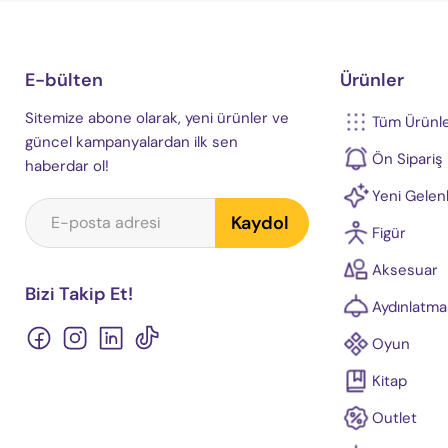
E-bülten
Ürünler
Sitemize abone olarak, yeni ürünler ve
Tüm Ürünl
güncel kampanyalardan ilk sen
Ön Sipariş
haberdar ol!
Yeni Gelen
Kaydol
E-posta adresi
Figür
Aksesuar
Bizi Takip Et!
Aydınlatma
Bizi
Bizi
Bizi
Bizi
Oyun
Facebook&#39;de
Instagram&#39;de
LinkedIn&#39;de
TikTok&#39;de
Kitap
bul
bul
bul
bul
Outlet