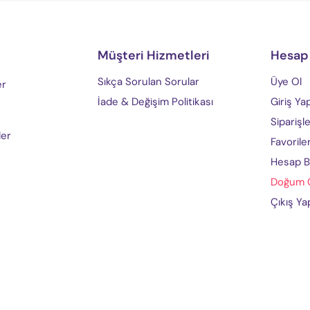
Müşteri Hizmetleri
Hesap
Sıkça Sorulan Sorular
Üye Ol
er
İade & Değişim Politikası
Giriş Ya
Siparişl
ler
Favorile
Hesap Bi
Doğum G
Çıkış Ya