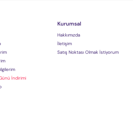
Kurumsal
Hakkımızda
p
İletişim
erim
Satış Noktası Olmak İstiyorum
rim
lgilerim
ünü İndirimi
p