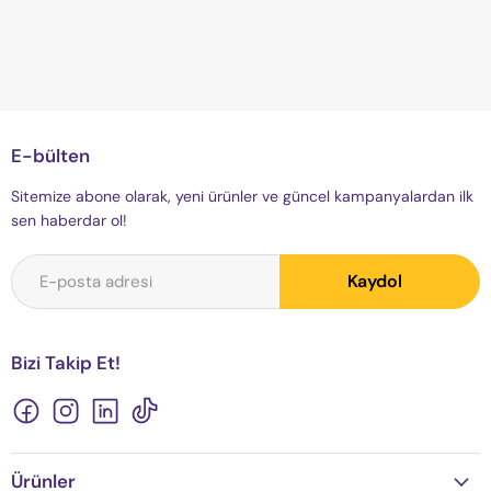
E-bülten
Sitemize abone olarak, yeni ürünler ve güncel kampanyalardan ilk
sen haberdar ol!
Kaydol
E-posta adresi
Bizi Takip Et!
Bizi
Bizi
Bizi
Bizi
Facebook&#39;de
Instagram&#39;de
LinkedIn&#39;de
TikTok&#39;de
bul
bul
bul
bul
Ürünler