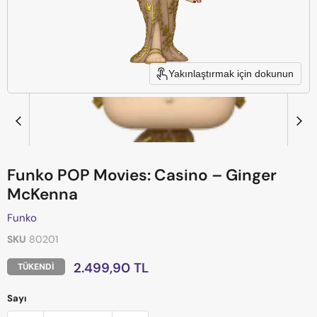
Yakınlaştırmak için dokunun
Funko POP Movies: Casino – Ginger
McKenna
Funko
SKU
80201
Mevcut fiyat
2.499,90 TL
TÜKENDI
Sayı